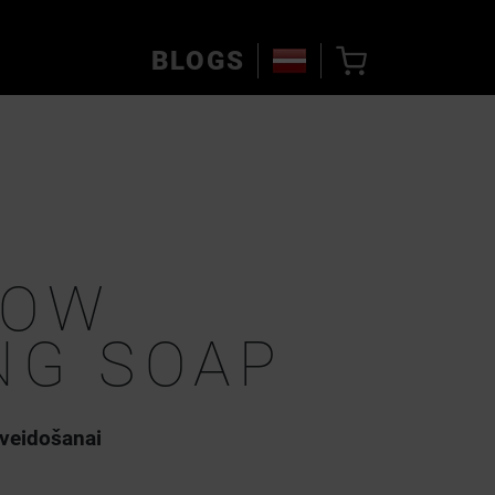
BLOGS
ROW
NG SOAP
 veidošanai