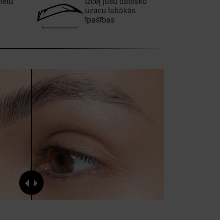
nētu
Izceļ jūsu dabisko
uzacu labākās
īpašības