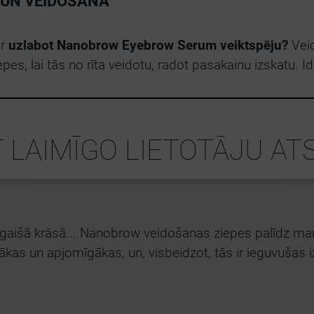
UN VEIDOŠANA
ar
uzlabot Nanobrow Eyebrow Serum veiktspēju?
Veic
pes, lai tās no rīta veidotu, radot pasakainu izskatu. 
T LAIMĪGO LIETOTĀJU A
gaišā krāsā... Nanobrow veidošanas ziepes palīdz man 
ākas un apjomīgākas, un, visbeidzot, tās ir ieguvušas iz