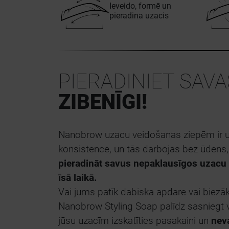
Ieveido, formē un
pieradina uzacis
PIERADINIET SAVA
ZIBENĪGI!
Nanobrow uzacu veidošanas ziepēm ir un
konsistence, un tās darbojas bez ūdens, 
pieradināt savus nepaklausīgos uzacu 
īsā laikā.
Vai jums patīk dabiska apdare vai biezā
Nanobrow Styling Soap palīdz sasniegt v
jūsu uzacīm izskatīties pasakaini un
nev