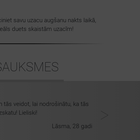
iniet savu uzacu augšanu nakts laikā,
Ideāls duets skaistām uzacīm!
TSAUKSMES
tās veidot, lai nodrošinātu, ka tās
Manas uzacis
skatu! Lieliski!
patīk
Lāsma, 28 gadi