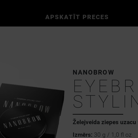
APSKATĪT PRECES
NANOBROW
EYEB
STYLI
Želejveida ziepes uzacu
Izmērs:
30 g / 1,0 fl oz