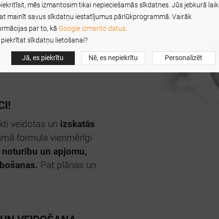
iekritīsit, mēs izmantosim tikai nepieciešamās sīkdatnes. Jūs jebkurā lai
r zibenīgi veidot jūsu
at mainīt savus sīkdatņu iestatījumus pārlūkprogrammā. Vairāk
s ātrai un ilgstošai uzacu
ormācijas par to, kā
Google izmanto datus.
ašas, taču tās var
 piekrītat sīkdatņu lietošanai?
zacu kosmētikas
Jā, es piekrītu
Nē, es nepiekrītu
Personalizēt
I!
ekti veidotas un
izskatās
kamā formula vienmērīgi
 noturību un apjomu,
abošanas.
Pat plānas un