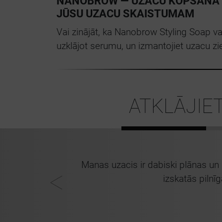
NANOBROW — UZACU KOPŠANA 
JŪSU UZACU SKAISTUMAM
Vai zinājāt, ka Nanobrow Styling Soap v
uzklājot serumu, un izmantojiet uzacu zie
ATKLĀJIE
anas ziepes
Manas uzacis ir dabiski plānas un 
rds iesaku!
izskatās pilnīg
ebeka, 38 gadi