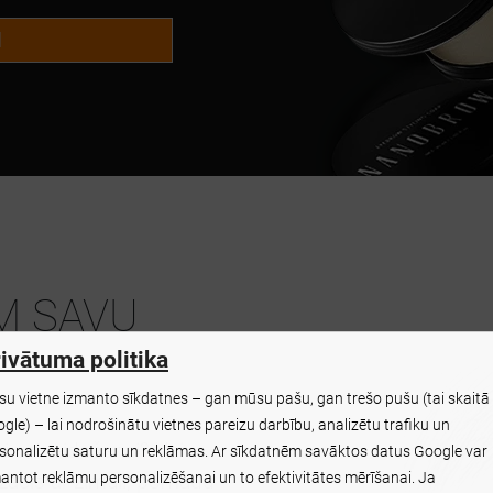
M
ĪM SAVU
ivātuma politika
u vietne izmanto sīkdatnes – gan mūsu pašu, gan trešo pušu (tai skaitā
gle) – lai nodrošinātu vietnes pareizu darbību, analizētu trafiku un
i un veidošanai? Vai
sonalizētu saturu un reklāmas. Ar sīkdatnēm savāktos datus Google var
antot reklāmu personalizēšanai un to efektivitātes mērīšanai. Ja
 uzacis ar zīmuli, pomādu