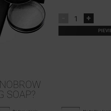
-
+
PIEV
NOBROW
G SOAP?