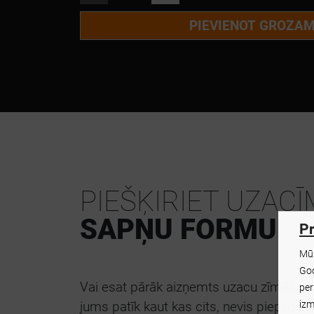
PIEVIENOT GROZA
PIEŠĶIRIET UZAC
SAPŅU FORMU
Pr
Mūs
Goo
Vai esat pārāk aizņemts uzacu zīmēšana
per
izm
jums patīk kaut kas cits, nevis piepildīt