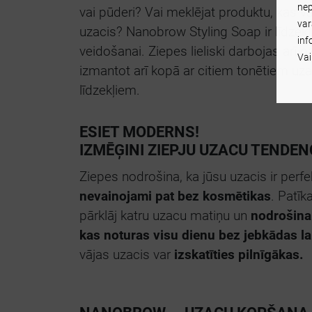
nep
vai pūderi? Vai meklējat produktu, kas va
var
uzacis? Nanobrow Styling Soap ir līdzekli
inf
veidošanai. Ziepes lieliski darbojas arī p
Vai
izmantot arī kopā ar citiem tonētiem u
līdzekļiem.
ESIET MODERNS!
IZMĒĢINI ZIEPJU UZACU TENDENC
Ziepes nodrošina, ka jūsu uzacis ir perf
nevainojami pat bez kosmētikas
. Patī
pārklāj katru uzacu matiņu un
nodrošina
kas noturas visu dienu bez jebkādas l
vājas uzacis var
izskatīties pilnīgākas.