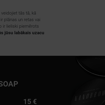
veidojiet tās tā, kā
 ir plānas un retas vai
ir lieliski piemērots
būs jūsu labākais uzacu
SOAP
15 €