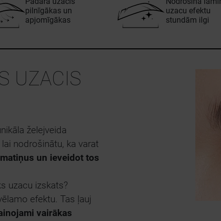
Padara uzacis
Nodrošina lami
pilnīgākas un
uzacu efektu
apjomīgākas
stundām ilgi
S UZACIS
ikāla želejveida
lai nodrošinātu, ka varat
matiņus un ieveidot tos
ks uzacu izskats?
ēlamo efektu. Tas ļauj
ainojami vairākas