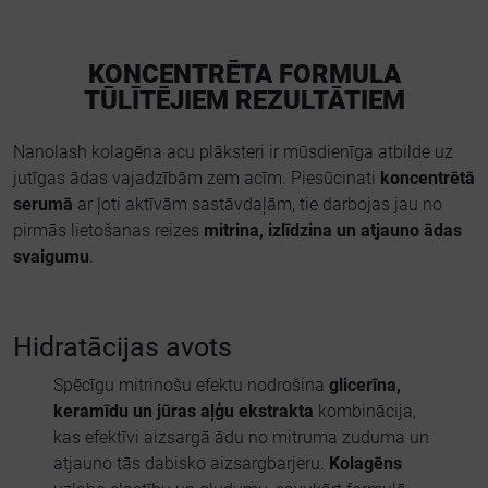
KONCENTRĒTA FORMULA
TŪLĪTĒJIEM REZULTĀTIEM
Nanolash kolagēna acu plāksteri ir mūsdienīga atbilde uz
jutīgas ādas vajadzībām zem acīm. Piesūcinati
koncentrētā
serumā
ar ļoti aktīvām sastāvdaļām, tie darbojas jau no
pirmās lietošanas reizes
mitrina, izlīdzina un atjauno ādas
svaigumu
.
Hidratācijas avots
Spēcīgu mitrinošu efektu nodrošina
glicerīna,
keramīdu un jūras aļģu ekstrakta
kombinācija,
kas efektīvi aizsargā ādu no mitruma zuduma un
atjauno tās dabisko aizsargbarjeru.
Kolagēns