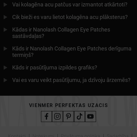
Vai kolagēna acu patčus var izmantot atkārtoti?
Cik bieži es varu lietot kolagēna acu plāksterus?
Kādas ir Nanolash Collagen Eye Patches
sastāvdaļas?
Kāds ir Nanolash Collagen Eye Patches derīguma
termiņš?
Kāds ir pasūtījuma izpildes grafiks?
Vai es varu veikt pasūtījumu, ja dzīvoju ārzemēs?
VIENMĒR PERFEKTAS UZACIS
Kontakti
Noteikumi
Privātuma politika
Sadarbība