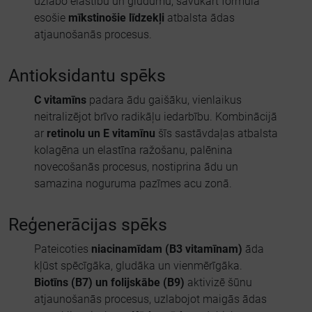
uzlabo elastību un gludumu, savukārt formulā
esošie
mīkstinošie līdzekļi
atbalsta ādas
atjaunošanās procesus.
Antioksidantu spēks
C vitamīns
padara ādu gaišāku, vienlaikus
neitralizējot brīvo radikāļu iedarbību. Kombinācijā
ar
retinolu un E vitamīnu
šīs sastāvdaļas atbalsta
kolagēna un elastīna ražošanu, palēnina
novecošanās procesus, nostiprina ādu un
samazina noguruma pazīmes acu zonā.
Reģenerācijas spēks
Pateicoties
niacinamīdam (B3 vitamīnam)
āda
kļūst spēcīgāka, gludāka un vienmērīgāka.
Biotīns (B7) un folijskābe (B9)
aktivizē šūnu
atjaunošanās procesus, uzlabojot maigās ādas