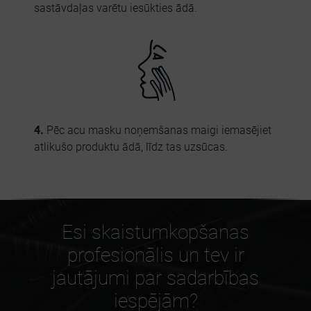
sastāvdaļas varētu iesūkties ādā.
4.
Pēc acu masku noņemšanas maigi iemasējiet
atlikušo produktu ādā, līdz tas uzsūcas.
Esi skaistumkopšanas
profesionālis un tev ir
jautājumi par sadarbības
iespējām?