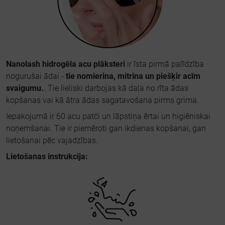
Nanolash hidrogēla acu plāksteri
ir īsta pirmā palīdzība
nogurušai ādai -
tie nomierina, mitrina un piešķir acīm
svaigumu.
. Tie lieliski darbojas kā daļa no rīta ādas
kopšanas vai kā ātra ādas sagatavošana pirms grima.
Iepakojumā ir 60 acu patči un lāpstiņa ērtai un higiēniskai
noņemšanai. Tie ir piemēroti gan ikdienas kopšanai, gan
lietošanai pēc vajadzības.
Lietošanas instrukcija: