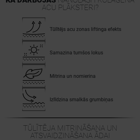
KĀ DARBOJAS
NANOLASH KOLAGĒNA
ACU PLĀKSTERI?
Tūlītējs acu zonas liftinga efekts
Samazina tumšos lokus
Mitrina un nomierina
Izlīdzina smalkās grumbiņas
TŪLĪTĒJA MITRINĀŠANA UN
ATSVAIDZINĀŠANA ĀDAI