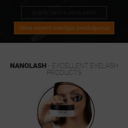
Vēlos saņemt izdevīgus piedāvājumus
NANOLASH
- EXCELLENT EYELASH
PRODUCTS