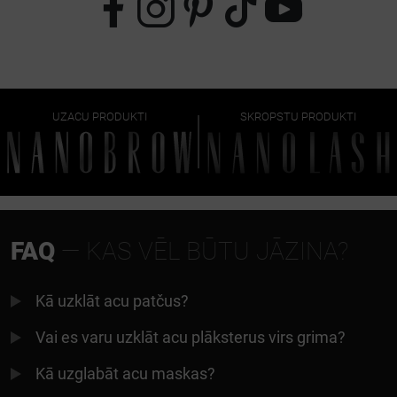
UZACU PRODUKTI
SKROPSTU PRODUKTI
FAQ
— KAS VĒL BŪTU JĀZINA?
Kā uzklāt acu patčus?
Vai es varu uzklāt acu plāksterus virs grima?
Kā uzglabāt acu maskas?