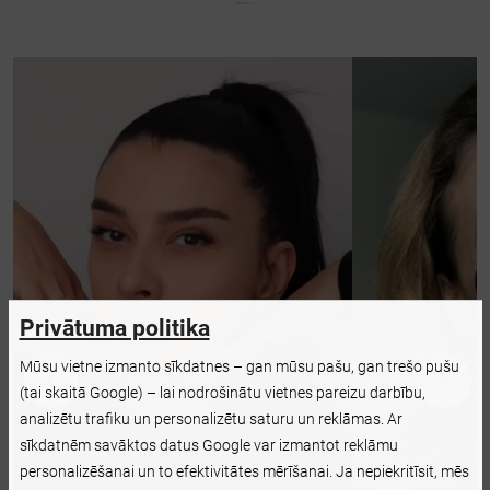
Privātuma politika
Mūsu vietne izmanto sīkdatnes – gan mūsu pašu, gan trešo pušu
(tai skaitā Google) – lai nodrošinātu vietnes pareizu darbību,
analizētu trafiku un personalizētu saturu un reklāmas. Ar
sīkdatnēm savāktos datus Google var izmantot reklāmu
personalizēšanai un to efektivitātes mērīšanai. Ja nepiekritīsit, mēs