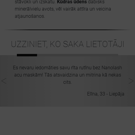
stāvokli un izskatu.
Kūdras ūdens
dabisks
minerālvielu avots, vēl vairāk attīra un veicina
atjaunošanos.
UZZINIET, KO SAKA LIETOTĀJI
Es nevaru iedomāties savu rīta rutīnu bez Nanolash
ta
acu maskām! Tās atsvaidzina un mitrina kā nekas
i
cits.
lvi
Elīna, 33 - Liepāja