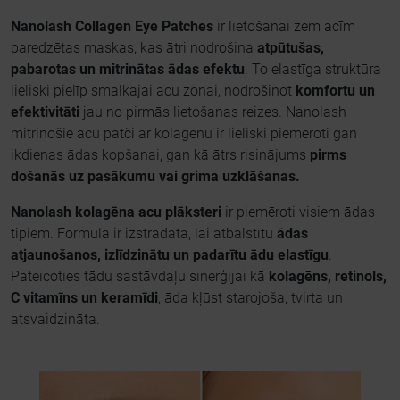
Nanolash Collagen Eye Patches
ir lietošanai zem acīm
paredzētas maskas, kas ātri nodrošina
atpūtušas,
pabarotas un mitrinātas ādas efektu
. To elastīga struktūra
lieliski pielīp smalkajai acu zonai, nodrošinot
komfortu un
efektivitāti
jau no pirmās lietošanas reizes. Nanolash
mitrinošie acu patči ar kolagēnu ir lieliski piemēroti gan
ikdienas ādas kopšanai, gan kā ātrs risinājums
pirms
došanās uz pasākumu vai grima uzklāšanas.
Nanolash kolagēna acu plāksteri
ir piemēroti visiem ādas
tipiem. Formula ir izstrādāta, lai atbalstītu
ādas
atjaunošanos, izlīdzinātu un padarītu ādu elastīgu
.
Pateicoties tādu sastāvdaļu sinerģijai kā
kolagēns, retinols,
C vitamīns un keramīdi
, āda kļūst starojoša, tvirta un
atsvaidzināta.