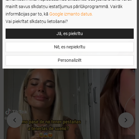
mainīt savus sīkdatņu iestatījumus pārlūkprogrammā. Vairāk
informācijas par to, kā
Google izmanto datus.
Vai piekrītat sīkdatņu lietošanai?
Jā, es piekrītu
Nē, es nepiekrītu
Personalizēt