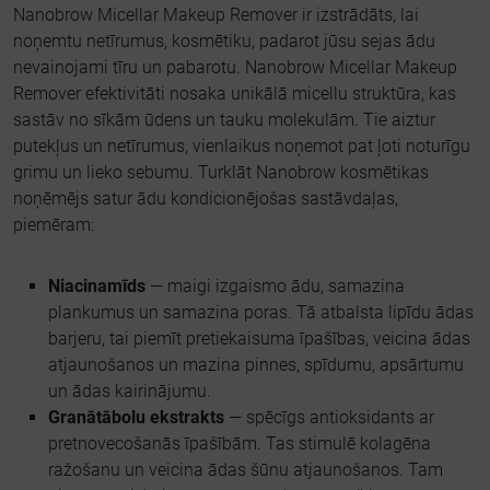
Nanobrow Micellar Makeup Remover ir izstrādāts, lai
noņemtu netīrumus, kosmētiku, padarot jūsu sejas ādu
nevainojami tīru un pabarotu. Nanobrow Micellar Makeup
Remover efektivitāti nosaka unikālā micellu struktūra, kas
sastāv no sīkām ūdens un tauku molekulām. Tie aiztur
putekļus un netīrumus, vienlaikus noņemot pat ļoti noturīgu
grimu un lieko sebumu. Turklāt Nanobrow kosmētikas
noņēmējs satur ādu kondicionējošas sastāvdaļas,
piemēram:
Niacinamīds
— maigi izgaismo ādu, samazina
plankumus un samazina poras. Tā atbalsta lipīdu ādas
barjeru, tai piemīt pretiekaisuma īpašības, veicina ādas
atjaunošanos un mazina pinnes, spīdumu, apsārtumu
un ādas kairinājumu.
Granātābolu ekstrakts
— spēcīgs antioksidants ar
pretnovecošanās īpašībām. Tas stimulē kolagēna
ražošanu un veicina ādas šūnu atjaunošanos. Tam