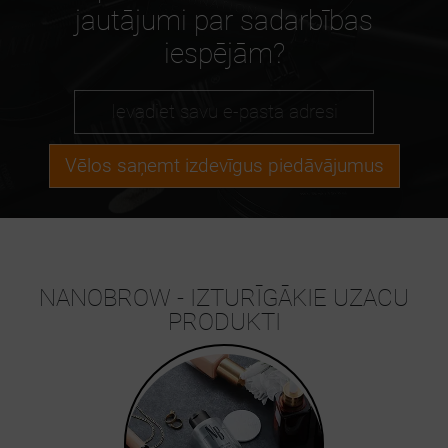
jautājumi par sadarbības
iespējām?
Vēlos saņemt izdevīgus piedāvājumus
NANOBROW - IZTURĪGĀKIE UZACU
PRODUKTI