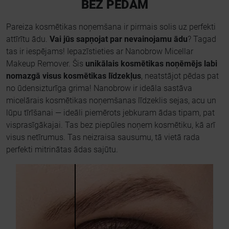
BEZ PĒDĀM
Pareiza kosmētikas noņemšana ir pirmais solis uz perfekti
attīrītu ādu.
Vai jūs sapņojat par nevainojamu ādu
? Tagad
tas ir iespējams! Iepazīstieties ar Nanobrow Micellar
Makeup Remover. Šis
unikālais kosmētikas noņēmējs labi
nomazgā visus kosmētikas līdzekļus
, neatstājot pēdas pat
no ūdensizturīga grima! Nanobrow ir ideāla sastāva
micelārais kosmētikas noņemšanas līdzeklis sejas, acu un
lūpu tīrīšanai — ideāli piemērots jebkuram ādas tipam, pat
visprasīgākajai. Tas bez piepūles noņem kosmētiku, kā arī
visus netīrumus. Tas neizraisa sausumu, tā vietā rada
perfekti mitrinātas ādas sajūtu.