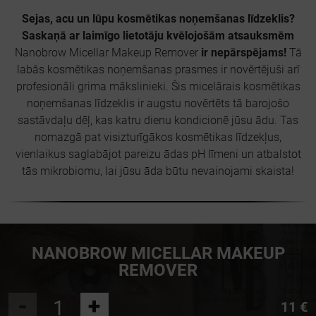
Sejas, acu un lūpu kosmētikas noņemšanas līdzeklis?
Saskaņā ar laimīgo lietotāju kvēlojošām atsauksmēm
Nanobrow Micellar Makeup Remover
ir nepārspējams!
Tā
labās kosmētikas noņemšanas prasmes ir novērtējuši arī
profesionāli grima mākslinieki. Šis micelārais kosmētikas
noņemšanas līdzeklis ir augstu novērtēts tā barojošo
sastāvdaļu dēļ, kas katru dienu kondicionē jūsu ādu. Tas
nomazgā pat visizturīgākos kosmētikas līdzekļus,
vienlaikus saglabājot pareizu ādas pH līmeni un atbalstot
tās mikrobiomu, lai jūsu āda būtu nevainojami skaista!
NANOBROW MICELLAR MAKEUP
REMOVER
-
+
11 €