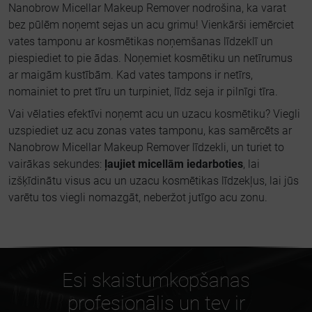
Nanobrow Micellar Makeup Remover nodrošina, ka varat
bez pūlēm noņemt sejas un acu grimu! Vienkārši iemērciet
vates tamponu ar kosmētikas noņemšanas līdzeklī un
piespiediet to pie ādas. Noņemiet kosmētiku un netīrumus
ar maigām kustībām. Kad vates tampons ir netīrs,
nomainiet to pret tīru un turpiniet, līdz seja ir pilnīgi tīra.
Vai vēlaties efektīvi noņemt acu un uzacu kosmētiku? Viegli
uzspiediet uz acu zonas vates tamponu, kas samērcēts ar
Nanobrow Micellar Makeup Remover līdzekli, un turiet to
vairākas sekundes:
ļaujiet micellām iedarboties
, lai
izšķīdinātu visus acu un uzacu kosmētikas līdzekļus, lai jūs
varētu tos viegli nomazgāt, neberžot jutīgo acu zonu.
Esi skaistumkopšanas
profesionālis un tev ir