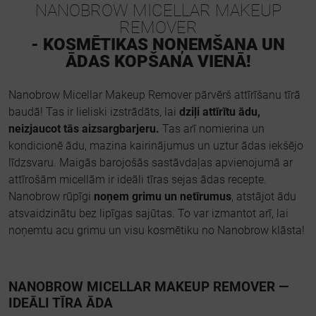
NANOBROW MICELLAR MAKEUP
REMOVER
- KOSMĒTIKAS NOŅEMŠANA UN
ĀDAS KOPŠANA VIENĀ!
Nanobrow Micellar Makeup Remover pārvērš attīrīšanu tīrā
baudā! Tas ir lieliski izstrādāts, lai
dziļi attīrītu ādu,
neizjaucot tās aizsargbarjeru.
Tas arī nomierina un
kondicionē ādu, mazina kairinājumus un uztur ādas iekšējo
līdzsvaru. Maigās barojošās sastāvdaļas apvienojumā ar
attīrošām micellām ir ideāli tīras sejas ādas recepte.
Nanobrow rūpīgi
noņem grimu un netīrumus
, atstājot ādu
atsvaidzinātu bez lipīgas sajūtas. To var izmantot arī, lai
noņemtu acu grimu un visu kosmētiku no Nanobrow klāsta!
NANOBROW MICELLAR MAKEUP REMOVER —
IDEĀLI TĪRA ĀDA