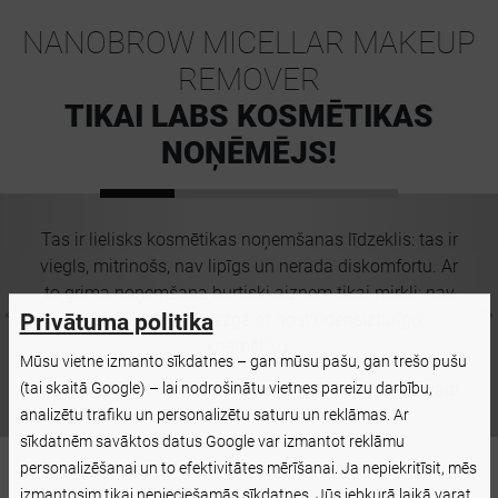
NANOBROW MICELLAR MAKEUP
REMOVER
TIKAI LABS KOSMĒTIKAS
NOŅĒMĒJS!
!
Tas ir lielisks kosmētikas noņemšanas līdzeklis: tas ir
viegls, mitrinošs, nav lipīgs un nerada diskomfortu. Ar
ā
to grima noņemšana burtiski aizņem tikai mirkli: nav
s
jāberž āda, pat mazgājot nost ūdensizturīgo
Privātuma politika
kosmētiku.
Mūsu vietne izmanto sīkdatnes – gan mūsu pašu, gan trešo pušu
adi
Līva, 28 gadi
(tai skaitā Google) – lai nodrošinātu vietnes pareizu darbību,
analizētu trafiku un personalizētu saturu un reklāmas. Ar
sīkdatnēm savāktos datus Google var izmantot reklāmu
personalizēšanai un to efektivitātes mērīšanai. Ja nepiekritīsit, mēs
izmantosim tikai nepieciešamās sīkdatnes. Jūs jebkurā laikā varat