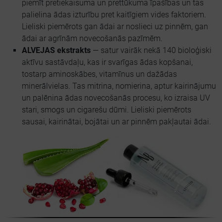
piemīt pretiekaisuma un prettūkuma īpašības un tas
palielina ādas izturību pret kaitīgiem vides faktoriem.
Lieliski piemērots gan ādai ar noslieci uz pinnēm, gan
ādai ar agrīnām novecošanās pazīmēm.
ALVEJAS ekstrakts
— satur vairāk nekā 140 bioloģiski
aktīvu sastāvdaļu, kas ir svarīgas ādas kopšanai,
tostarp aminoskābes, vitamīnus un dažādas
minerālvielas. Tas mitrina, nomierina, aptur kairinājumu
un palēnina ādas novecošanās procesu, ko izraisa UV
stari, smogs un cigarešu dūmi. Lieliski piemērots
sausai, kairinātai, bojātai un ar pinnēm pakļautai ādai.