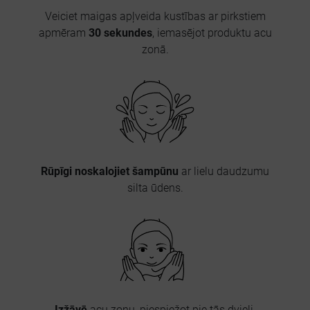
Veiciet maigas apļveida kustības ar pirkstiem
apmēram
30 sekundes
, iemasējot produktu acu
zonā.
Rūpīgi noskalojiet šampūnu
ar lielu daudzumu
silta ūdens.
Izžāvē
acu zonu, piespiežot pie tās dvieli.