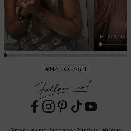
Skropstu un uzacu šampūns no “Nanolash” lielākoties