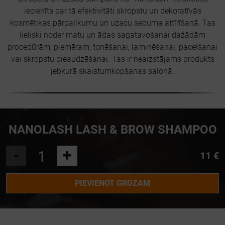
iecienīts par tā efektivitāti skropstu un dekoratīvās
kosmētikas pārpalikumu un uzacu sebuma attīrīšanā. Tas
lieliski noder matu un ādas sagatavošanai dažādām
procedūrām, piemēram, tonēšanai, laminēšanai, pacelšanai
vai skropstu pieaudzēšanai. Tas ir neaizstājams produkts
jebkurā skaistumkopšanas salonā.
NANOLASH LASH & BROW SHAMPOO
-
+
11 €
PIEVIENOT GROZAM