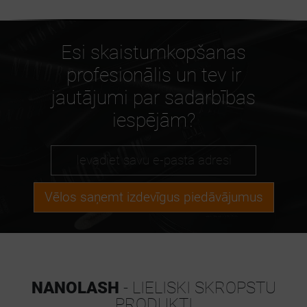
Esi skaistumkopšanas
profesionālis un tev ir
jautājumi par sadarbības
iespējām?
Vēlos saņemt izdevīgus piedāvājumus
NANOLASH
- LIELISKI SKROPSTU
PRODUKTI