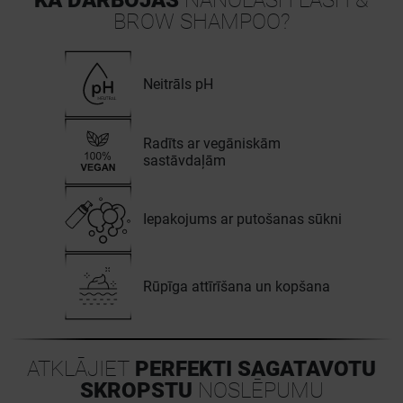
KĀ DARBOJAS
NANOLASH LASH &
BROW SHAMPOO?
Neitrāls pH
Radīts ar vegāniskām
sastāvdaļām
Iepakojums ar putošanas sūkni
Rūpīga attīrīšana un kopšana
ATKLĀJIET
PERFEKTI SAGATAVOTU
SKROPSTU
NOSLĒPUMU