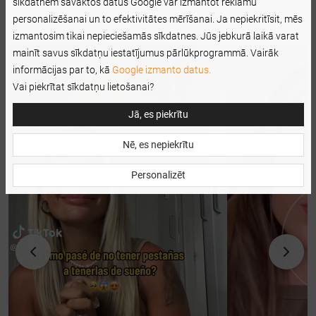
sīkdatnēm savāktos datus Google var izmantot reklāmu
personalizēšanai un to efektivitātes mērīšanai. Ja nepiekritīsit, mēs
izmantosim tikai nepieciešamās sīkdatnes. Jūs jebkurā laikā varat
mainīt savus sīkdatņu iestatījumus pārlūkprogrammā. Vairāk
informācijas par to, kā
Google izmanto datus.
Vai piekrītat sīkdatņu lietošanai?
Jā, es piekrītu
Nē, es nepiekrītu
Personalizēt