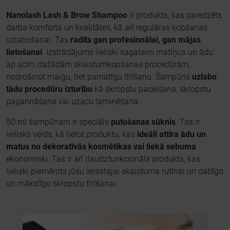
Nanolash Lash & Brow Shampoo
ir produkts, kas paredzēts
darba komforta un kvalitātes, kā arī regulāras kopšanas
uzlabošanai. Tas
radīts gan profesionālai, gan mājas
lietošanai
. Izstrādājums lieliski sagatavo matiņus un ādu
ap acīm dažādām skaistumkopšanas procedūrām,
nodrošinot maigu, bet pamatīgu tīrīšanu. Šampūns
uzlabo
tādu procedūru izturību
kā skropstu pacelšana, skropstu
pagarināšana vai uzacu laminēšana.
50 ml šampūnam ir speciāls
putošanas sūknis
. Tas ir
lielisks veids, kā lietot produktu, kas
ideāli attīra ādu un
matus no dekoratīvās kosmētikas vai liekā sebuma
ekonomiski. Tas ir arī daudzfunkcionāls produkts, kas
lieliski piemērots jūsu ierastajai skaistuma rutīnai un dabīgo
un mākslīgo skropstu tīrīšanai.