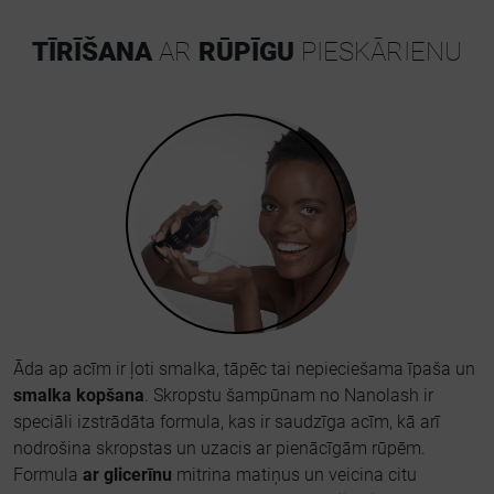
TĪRĪŠANA
AR
RŪPĪGU
PIESKĀRIENU
Āda ap acīm ir ļoti smalka, tāpēc tai nepieciešama īpaša un
smalka kopšana
. Skropstu šampūnam no Nanolash ir
speciāli izstrādāta formula, kas ir saudzīga acīm, kā arī
nodrošina skropstas un uzacis ar pienācīgām rūpēm.
Formula
ar glicerīnu
mitrina matiņus un veicina citu