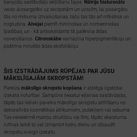
barojošu sastāvdaļu iekļūšanu tajos.
Nātrija hialuronāts
veido aizsargplēvi uz skropstām un uzacīm, lai pasargātu
tās no mitruma iztvaikošanas, taču tas tās arī mīkstina un
nogludina.
Alvejai
piemīt mitrinošas un nomierinošas
īpašības, un - kā antioksidants tā palēnina ādas
novecošanos.
Citronskābe
samazina hiperpigmentāciju un
paātrina mirušās ādas eksfoliāciju.
ŠIS IZSTRĀDĀJUMS RŪPĒJAS PAR JŪSU
MĀKSLĪGAJĀM SKROPSTĀM!
Pareiza
mākslīgo skropstu kopšana
ir atslēga ilgstošai
izskata noturībai. Šampūns nesatur eļļainas sastāvdaļas,
tāpēc tas lieliski paveiks mākslīgo skropstu attīrīšanu no
dekoratīvās kosmētikas atlikumiem, putekļiem vai sebuma.
Tas neietekmē matiņu struktūru vai līmi, tāpēc skaistuma
rutīnas laikā to var izmantot katru dienu un izbaudīt
skropstu svaigo izskatu.