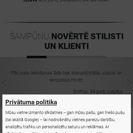
ŠAMPŪNU
NOVĒRTĒ STILISTI
UN KLIENTI
un
Pēc putu lietošanas āda tiek atsvaidzināta, uzacis un
skropstas mirdz.
ils
Emīlija, 34 gadi, Liepāja
Privātuma politika
Mūsu vietne izmanto sīkdatnes – gan mūsu pašu, gan trešo pušu
(tai skaitā Google) – lai nodrošinātu vietnes pareizu darbību,
analizētu trafiku un personalizētu saturu un reklāmas. Ar