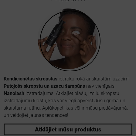
Kondicionētas skropstas
iet roku rokā ar skaistām uzacīm!
Putojošs skropstu un uzacu šampūns
nav vienīgais
Nanolash
izstrādājums. Atklājiet plašu, izcilu skropstu
izstrādājumu klāstu, kas var viegli apvērst Jūsu grima un
skaistuma rutīnu. Aplūkojiet, kas vēl ir mūsu piedāvājumā,
un veidojiet jaunas tendences!
Atklājiet mūsu produktus