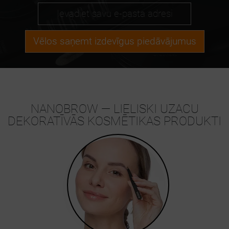
Vēlos saņemt izdevīgus piedāvājumus
NANOBROW — LIELISKI UZACU
DEKORATĪVĀS KOSMĒTIKAS PRODUKTI