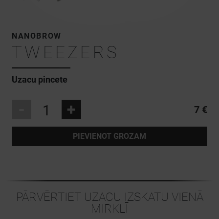
NANOBROW
TWEEZERS
Uzacu pincete
-
+
7 €
PIEVIENOT GROZAM
PĀRVĒRTIET UZACU IZSKATU VIENĀ
MIRKLĪ