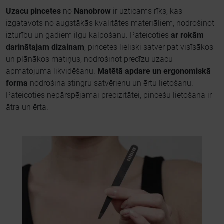
Uzacu pincetes
no
Nanobrow
ir uzticams rīks, kas
izgatavots no augstākās kvalitātes materiāliem, nodrošinot
izturību un gadiem ilgu kalpošanu. Pateicoties
ar rokām
darinātajam dizainam
, pincetes lieliski satver pat visīsākos
un plānākos matiņus, nodrošinot precīzu uzacu
apmatojuma likvidēšanu.
Matētā apdare un ergonomiskā
forma
nodrošina stingru satvērienu un ērtu lietošanu.
Pateicoties nepārspējamai precizitātei, pincešu lietošana ir
ātra un ērta.