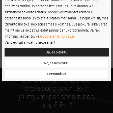
(tai skaitā Google) – lai nodrošinātu vietnes pareizu darbību,
gali un perfektais satvēriens
nodrošina precizitāti kopjot
analizētu trafiku un personalizētu saturu un reklāmas. Ar
uzacis, bez jebkādām diskomforta sajūtām. Kvalitatīvais
sīkdatnēm savāktos datus Google var izmantot reklāmu
nerūsējošais tērauds
ir papildu ieguvums, kas atvieglo
personalizēšanai un to efektivitātes mērīšanai. Ja nepiekritīsit, mēs
pincešu kopšanu. Tās var mazgāt ar siltu ūdeni un žāvēt
izmantosim tikai nepieciešamās sīkdatnes. Jūs jebkurā laikā varat
bez raizēm. Nanobrow Tweezers ir uzticams instruments,
mainīt savus sīkdatņu iestatījumus pārlūkprogrammā. Vairāk
kas vienmēr jāglabā kosmētikas somiņā.
informācijas par to, kā
Google izmanto datus.
Vai piekrītat sīkdatņu lietošanai?
Jā, es piekrītu
Nē, es nepiekrītu
Personalizēt
Esi skaistumkopšanas
profesionālis un tev ir
jautājumi par sadarbības
iespējām?