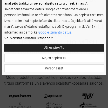
varat arī izvēlēties savai valstij atbilstošo valodas
analizētu trafiku un personalizētu saturu un reklāmas. Ar
versiju.
sīkdatnēm savāktos datus Google var izmantot reklāmu
personalizēšanai un to efektivitātes mērīšanai. Ja nepiekritīsit, mēs
izmantosim tikai nepieciešamās sīkdatnes. Jūs jebkurā laikā varat
UZTICAMA PARTNERĪBA, REĀLI
mainīt savus sīkdatņu iestatījumus pārlūkprogrammā. Vairāk
informācijas par to, kā
Google izmanto datus.
IEGUVUMI
Vai piekrītat sīkdatņu lietošanai?
KĻŪST PAR DAĻU NO MŪSU
Jā, es piekrītu
UZTICAMO PARTNERU TĪKLA.
Nē, es nepiekrītu
MAZUMTIRDZNIECĪBAS PARTNERI
Personalizēt
Mūsu produktus atradīsiet kosmētikas veikalos, dažādās
tirgus platformās un slavenos skaistumkopšanas salonos.