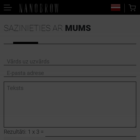
SAZINIETIES AR
MUMS
Vārds uz uzvārds
E-pasta adrese
Teksts
Rezultāti: 1 x 3 =