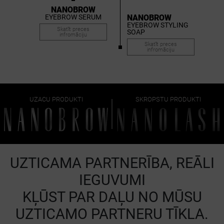
NANOBROW
EYEBROW SERUM
NANOBROW
EYEBROW STYLING
Skatīt preces
SOAP
infromāciju
Skatīt preces
infromāciju
UZACU PRODUKTI
SKROPSTU PRODUKTI
UZTICAMA PARTNERĪBA, REĀLI
IEGUVUMI
KĻŪST PAR DAĻU NO MŪSU
UZTICAMO PARTNERU TĪKLA.