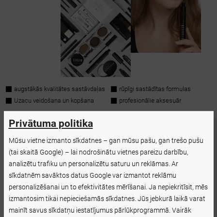
augstākās kvalitātes sastāvdaļas
rūpīgi sastādītas formulas
Uzacu veidošana un kopšana
profesionālie aksesuār
Privātuma politika
NANOLASH
Mūsu vietne izmanto sīkdatnes – gan mūsu pašu, gan trešo pušu
(tai skaitā Google) – lai nodrošinātu vietnes pareizu darbību,
Atklājiet skropstu kopšanas un veidošanas produktu klāstu
analizētu trafiku un personalizētu saturu un reklāmas. Ar
no Nanolash. Izvēlieties no augstas kvalitātes mākslīgajām
skropstām, skropstu kopšanas un veidošanas kosmētikas.
sīkdatnēm savāktos datus Google var izmantot reklāmu
Turklāt mēs piedāvājam nepieciešamos aksesuārus
personalizēšanai un to efektivitātes mērīšanai. Ja nepiekritīsit, mēs
nevainojamam stilam. Mūsu kolekcijā ir arī liftinga un
izmantosim tikai nepieciešamās sīkdatnes. Jūs jebkurā laikā varat
laminēšanas produkti, kā arī gadiem novērtēts skropstu
mainīt savus sīkdatņu iestatījumus pārlūkprogrammā. Vairāk
kondicionieris, kas stimulē augšanu, biezina un stiprina