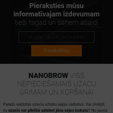
Pieraksties mūsu
informatīvajam izdevumam
tieši tagad un saņem atlaidi
Pierakstīties
NANOBROW
VISS
NEPIECIEŠAMAIS UZACU
GRIMAM UN KOPŠANAI
Pareizi veidotas uzacis uzlabo sejas vaibstus. Vai zinājāt,
ka
uzacis var pilnībā uzlabot jūsu sejas izskatu
? No jauna