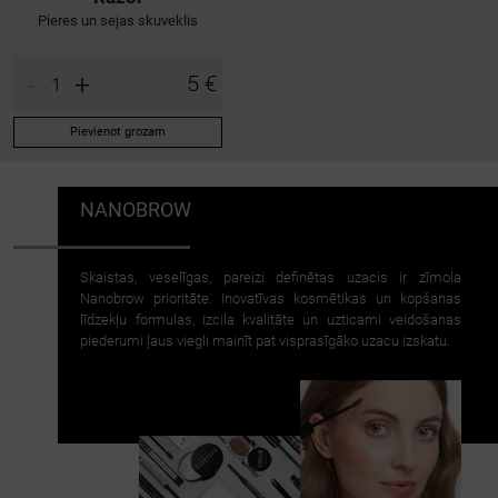
Pieres un sejas skuveklis
-
+
5 €
Pievienot grozam
NANOBROW
Skaistas, veselīgas, pareizi definētas uzacis ir zīmola
Nanobrow prioritāte. Inovatīvas kosmētikas un kopšanas
līdzekļu formulas, izcila kvalitāte un uzticami veidošanas
piederumi ļaus viegli mainīt pat visprasīgāko uzacu izskatu.