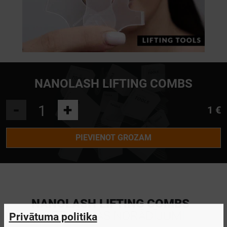
NANOLASH LIFTING COMBS
-
+
1 €
PIEVIENOT GROZAM
NANOLASH LIFTING COMBS
-
LIETOŠANAS NORĀDĪJUMI
Privātuma politika