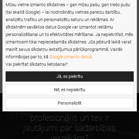
Mūsu vietne izmanto sīkdatnes – gan mūsu pašu, gan trešo pušu
Vispirms uzklājiet uz plakstiņiem silikona stienīšus un pēc
(tai skaitā Google) – lai nodrošinātu vietnes pareizu darbību,
tam pārklājiet tos ar optimālu līmes daudzumu. Tagad
analizētu trafiku un personalizētu saturu un reklāmas. Ar
paņemiet ķemmi un, izmantojot tās plakano galu,
sīkdatnēm savāktos datus Google var izmantot reklāmu
saķemmējiet skropstas uz ar
līmi pārklātā stienīša. Pēc
personalizēšanai un to efektivitātes mērīšanai. Ja nepiekritīsit, mēs
tam izmantojot ķemmes galu ar zobiņiem,
kārtīgi atdaliet
izmantosim tikai nepieciešamās sīkdatnes. Jūs jebkurā laikā varat
skropstas
. Tālāk sekojiet skropstu pacelšanas un
mainīt savus sīkdatņu iestatījumus pārlūkprogrammā. Vairāk
laminēšanas turpmākajiem soļiem.
informācijas par to, kā
Google izmanto datus.
Vai piekrītat sīkdatņu lietošanai?
Jā, es piekrītu
Nē, es nepiekrītu
Personalizēt
Esi skaistumkopšanas
profesionālis un tev ir
jautājumi par sadarbības
iespējām?