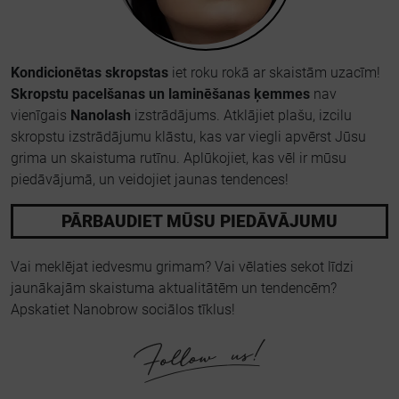
Kondicionētas skropstas
iet roku rokā ar skaistām uzacīm!
Skropstu pacelšanas un laminēšanas ķemmes
nav
vienīgais
Nanolash
izstrādājums. Atklājiet plašu, izcilu
skropstu izstrādājumu klāstu, kas var viegli apvērst Jūsu
grima un skaistuma rutīnu. Aplūkojiet, kas vēl ir mūsu
piedāvājumā, un veidojiet jaunas tendences!
PĀRBAUDIET MŪSU PIEDĀVĀJUMU
Vai meklējat iedvesmu grimam? Vai vēlaties sekot līdzi
jaunākajām skaistuma aktualitātēm un tendencēm?
Apskatiet Nanobrow sociālos tīklus!