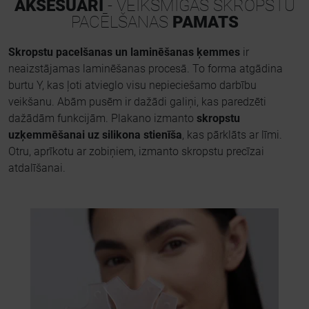
AKSESUĀRI
- VEIKSMĪGAS SKROPSTU
PACĒLŠANAS
PAMATS
Skropstu pacelšanas un laminēšanas ķemmes
ir
neaizstājamas laminēšanas procesā. To forma atgādina
burtu Y, kas ļoti atvieglo visu nepieciešamo darbību
veikšanu. Abām pusēm ir dažādi galiņi, kas paredzēti
dažādām funkcijām. Plakano izmanto
skropstu
uzķemmēšanai uz silikona stienīša
, kas pārklāts ar līmi.
Otru, aprīkotu ar zobiņiem, izmanto skropstu precīzai
atdalīšanai.